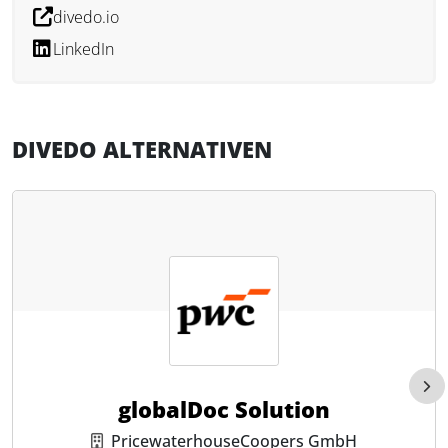
divedo.io
abbilden.
LinkedIn
Was kann divedo?
divedo bietet praxisnahe Lösungen für
Verfahrensdokumentationen, E-Rechnungen und
DIVEDO ALTERNATIVEN
individuelle Digitalisierungsberatung. Das
Angebotsspektrum umfasst Prozessanalyse, den Aufbau
interner Kontrollsysteme, moderne Visualisierung mit BPMN
sowie revisionssichere Archivierung in der divedo cloud.
Unternehmen profitieren von klaren Strukturen,
reduzierten Risiken und rechtlicher Sicherheit bei
Betriebsprüfungen. Für Steuerfachleute bietet divedo
wertvolle Unterstützung bei der digitalen Prozessgestaltung
und GoBD-Compliance.
globalDoc Solution
PricewaterhouseCoopers GmbH