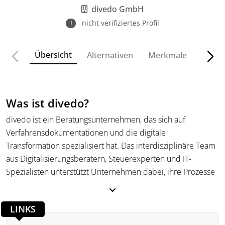
Unternehmen zur Digitalisierung.
divedo GmbH
nicht verifiziertes Profil
Übersicht
Alternativen
Merkmale
Funkt
Was ist divedo?
divedo ist ein Beratungsunternehmen, das sich auf
Verfahrensdokumentationen und die digitale
Transformation spezialisiert hat. Das interdisziplinäre Team
aus Digitalisierungsberatern, Steuerexperten und IT-
Spezialisten unterstützt Unternehmen dabei, ihre Prozesse
rechtssicher, effizient und zukunftsorientiert zu gestalten.
Im Fokus steht die Erstellung GoBD-konformer
LINKS
Verfahrensdokumentationen, die technische,
organisatorische und buchhalterische Abläufe vollständig