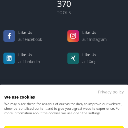
370
TOOLS
Like Us
Like Us
auf Facebook
auf Instagram
Like Us
Like Us
auf LinkedIn
auf Xing
Privacy policy
We use cookies
We may place these for analysis of our visitor data, to improve our website,
Kontakt
Über uns
show personalised content and to give you a great website experience. For
more information about the cookies we use open the settings.