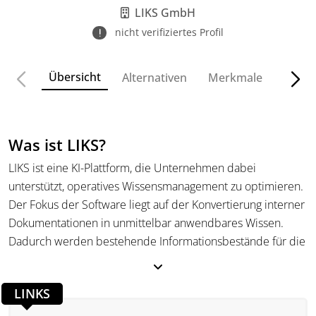
LIKS GmbH
nicht verifiziertes Profil
Übersicht
Alternativen
Merkmale
Funkt
Was ist LIKS?
LIKS ist eine KI-Plattform, die Unternehmen dabei
unterstützt, operatives Wissensmanagement zu optimieren.
Der Fokus der Software liegt auf der Konvertierung interner
Dokumentationen in unmittelbar anwendbares Wissen.
Dadurch werden bestehende Informationsbestände für die
täglichen Arbeitsprozesse verfügbar gemacht. Inhaltlich
verbindet LIKS Dokumentenanalyse mit Knowledge
LINKS
Management und KI-gestützter Kommunikation. Die
Software ist darauf ausgerichtet, die strukturierte