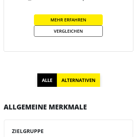
Schwerpunkt liegt dabei auf drei Ebenen: Wissen
zugänglich machen, Kommunikation mit internen Inhalten
MEHR ERFAHREN
ermöglichen und Daten in auswertbare Ergebnisse für
operative Entscheidungen überführen.
VERGLEICHEN
ALLE
ALTERNATIVEN
ALLGEMEINE MERKMALE
ZIELGRUPPE