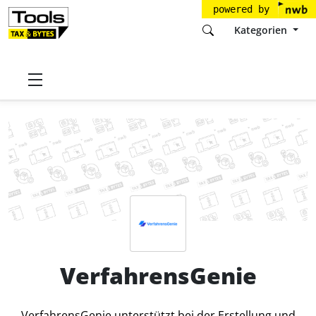
powered by
Kategorien
Startseite
Tools
Goldberg & Kucharczyk GbR
VerfahrensGenie
Preise
VerfahrensGenie
VerfahrensGenie unterstützt bei der Erstellung und