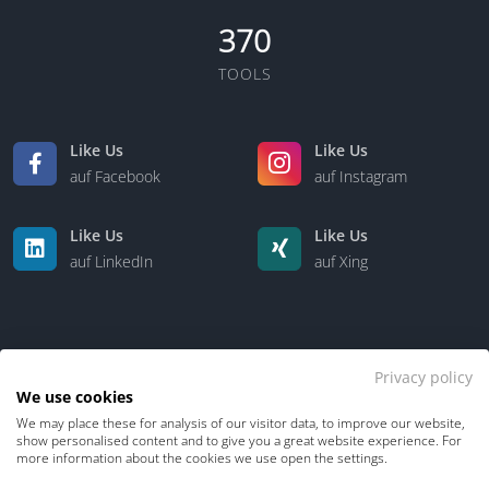
370
TOOLS
Like Us
Like Us
auf Facebook
auf Instagram
Like Us
Like Us
auf LinkedIn
auf Xing
Privacy policy
We use cookies
We may place these for analysis of our visitor data, to improve our website,
Kontakt
Über uns
show personalised content and to give you a great website experience. For
more information about the cookies we use open the settings.