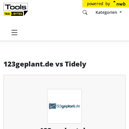
powered by
Kategorien
Startseite
Tools
123geplant.de GmbH
123geplant.de
123geplant.de
vs
Tidely