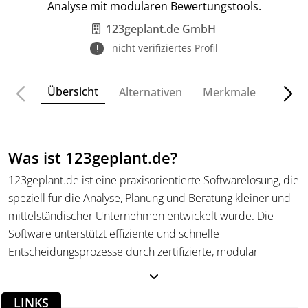
Analyse mit modularen Bewertungstools.
123geplant.de GmbH
nicht verifiziertes Profil
Übersicht
Alternativen
Merkmale
Funkt
Was ist 123geplant.de?
123geplant.de ist eine praxisorientierte Softwarelösung, die
speziell für die Analyse, Planung und Beratung kleiner und
mittelständischer Unternehmen entwickelt wurde. Die
Software unterstützt effiziente und schnelle
Entscheidungsprozesse durch zertifizierte, modular
aufgebaute Arbeitsabläufe, die von Vergangenheitsanalysen
über Planrechnungen bis hin zur Unternehmensbewertung
LINKS
und Existenzgründung reichen. Die Nutzer profitieren von