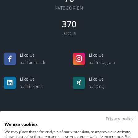
KATEGORIEN
370
TOOLS
Like Us
Like Us
auf Facebook
auf Instagram
Like Us
Like Us
auf LinkedIn
auf Xing
Privacy policy
We use cookies
We may place these for analysis of our visitor data, to improve our website,
Kontakt
Über uns
show personalised content and to give you a great website experience. For