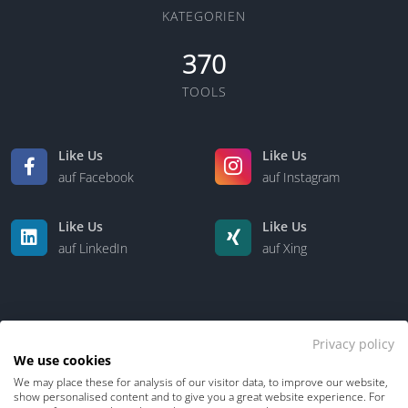
KATEGORIEN
370
TOOLS
Like Us
Like Us
auf Facebook
auf Instagram
Like Us
Like Us
auf LinkedIn
auf Xing
Privacy policy
We use cookies
We may place these for analysis of our visitor data, to improve our website,
Kontakt
Über uns
show personalised content and to give you a great website experience. For