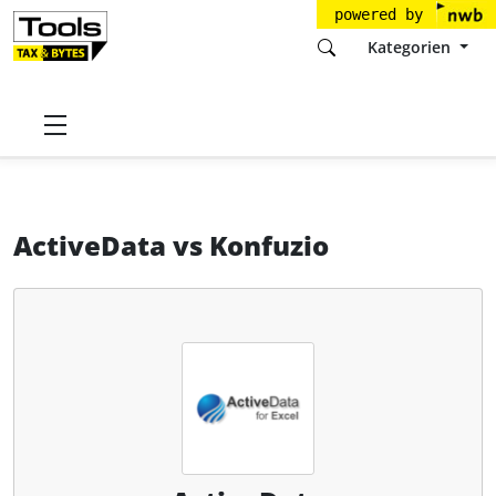
powered by
Kategorien
Startseite
Tools
Roger Odenthal AuditSoftware
ActiveData
ActiveData
vs
Konfuzio