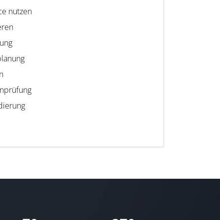
nce nutzen
eren
ung
zplanung
n
enprüfung
idierung