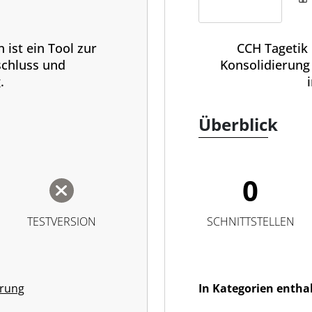
ation
 ist ein Tool zur
CCH Tagetik 
chluss und
Konsolidierun
.
Überblick
0
TESTVERSION
SCHNITTSTELLEN
erung
In Kategorien entha