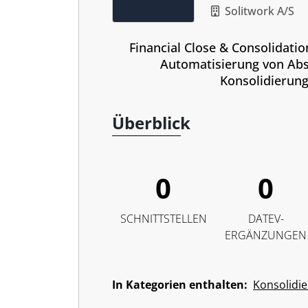
Consolid
Solitwork A/S
Financial Close & Consolidation
Automatisierung von Abs
Konsolidierung
Überblick
0
0
SCHNITTSTELLEN
DATEV-
ERGÄNZUNGEN
In Kategorien enthalten:
Konsolidi