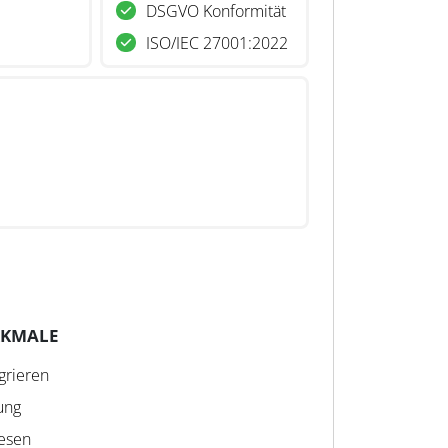
DSGVO Konformität
ISO/IEC 27001:2022
RKMALE
grieren
ung
wesen