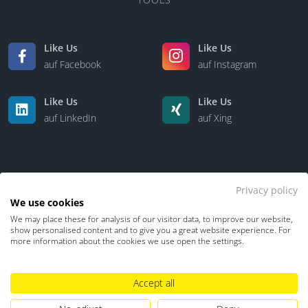
Like Us
Like Us
auf Facebook
auf Instagram
Like Us
Like Us
auf LinkedIn
auf Xing
Privacy policy
We use cookies
We may place these for analysis of our visitor data, to improve our website,
Kontakt
Über uns
show personalised content and to give you a great website experience. For
more information about the cookies we use open the settings.
Datenschutz
Impressum
TDM-Vorbehalt
Accept all
Hinweisgebersystem
Umgang mit KI