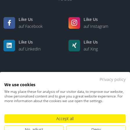
Like Us
Like Us
auf Facebook
auf Instagram
Like Us
Like Us
auf LinkedIn
auf Xing
Privacy policy
We use cookies
We may place these for analysis of our visitor data, to improve our website,
Kontakt
Über uns
show personalised content and to give you a great website experience. For
more information about the cookies we use open the settings.
Datenschutz
Impressum
TDM-Vorbehalt
Accept all
Hinweisgebersystem
Umgang mit KI
No, adjust
Deny