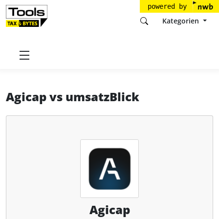
powered by
Kategorien
Startseite
Tools
Agicap GmbH
Agicap
Agicap
vs
umsatzBlick
Agicap