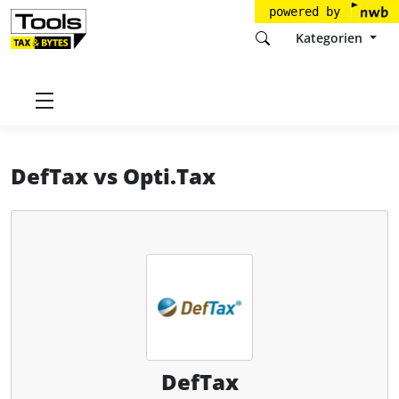
powered by
Kategorien
Startseite
Tools
fwsb GmbH
DefTax
DefTax
vs
Opti.Tax
DefTax