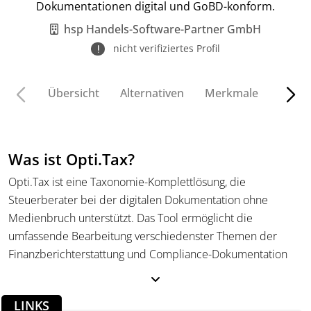
Dokumentationen digital und GoBD-konform.
hsp Handels-Software-Partner GmbH
nicht verifiziertes Profil
Übersicht
Alternativen
Merkmale
Funkt
Was ist Opti.Tax?
Opti.Tax ist eine Taxonomie-Komplettlösung, die
Steuerberater bei der digitalen Dokumentation ohne
Medienbruch unterstützt. Das Tool ermöglicht die
umfassende Bearbeitung verschiedenster Themen der
Finanzberichterstattung und Compliance-Dokumentation
wie E-Bilanz, Jahresabschluss und vieles mehr.
Was kann Opti.Tax?
LINKS