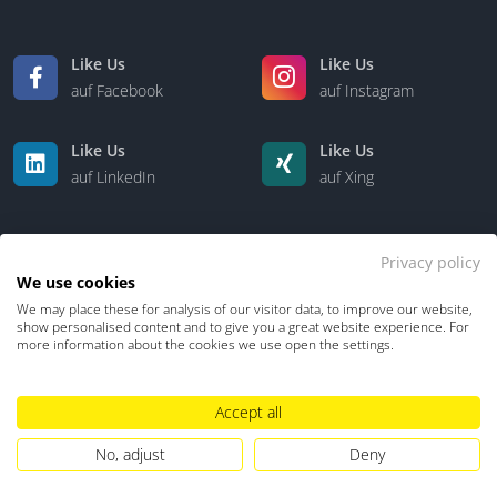
Like Us
Like Us
auf Facebook
auf Instagram
Like Us
Like Us
auf LinkedIn
auf Xing
Privacy policy
We use cookies
We may place these for analysis of our visitor data, to improve our website,
show personalised content and to give you a great website experience. For
more information about the cookies we use open the settings.
Kontakt
Über uns
Accept all
Datenschutz
Impressum
TDM-Vorbehalt
No, adjust
Deny
Hinweisgebersystem
Umgang mit KI