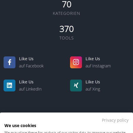
70
KATEGORIEN
370
TOOLS
Like Us
Like Us
auf Facebook
auf Instagram
Like Us
Like Us
auf LinkedIn
auf Xing
Privacy policy
We use cookies
We may place these for analysis of our visitor data, to improve our website,