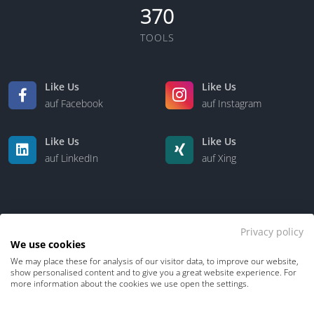
370
TOOLS
Like Us
Like Us
auf Facebook
auf Instagram
Like Us
Like Us
auf LinkedIn
auf Xing
Privacy policy
We use cookies
We may place these for analysis of our visitor data, to improve our website,
Kontakt
Über uns
show personalised content and to give you a great website experience. For
more information about the cookies we use open the settings.