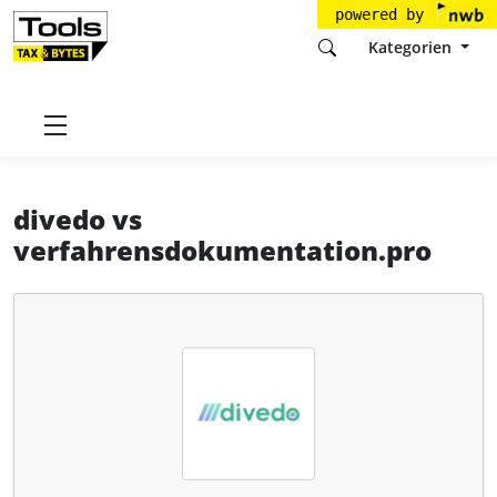
powered by
Kategorien
Startseite
Tools
divedo GmbH
divedo
divedo
vs
verfahrensdokumentation.pro