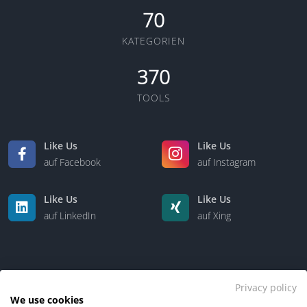
70
KATEGORIEN
370
TOOLS
Like Us
Like Us
auf Facebook
auf Instagram
Like Us
Like Us
auf LinkedIn
auf Xing
Privacy policy
We use cookies