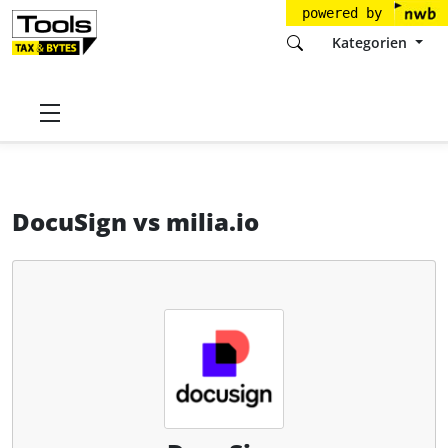
powered by
Kategorien
Startseite
Tools
DocuSign Germany GmbH
DocuSign
DocuSign
vs
milia.io