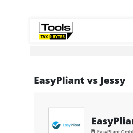
EasyPliant
vs
Jessy
EasyPlia
EasyPliant Gm