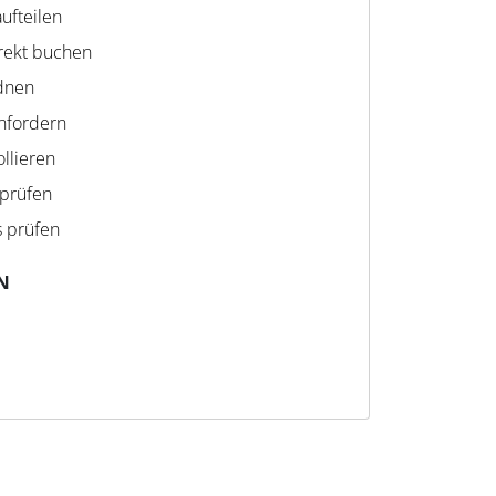
ufteilen
rekt buchen
dnen
nfordern
llieren
 prüfen
s prüfen
N