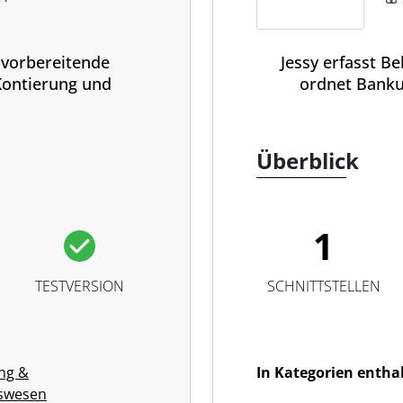
 vorbereitende
Jessy erfasst B
Kontierung und
ordnet Banku
.
Überblick
1
TESTVERSION
SCHNITTSTELLEN
ng &
In Kategorien entha
swesen