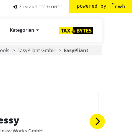
powered by
ZUM ANBIETERKONTO
Kategorien
ools
EasyPliant GmbH
EasyPliant
essy
Jessy Works GmbH