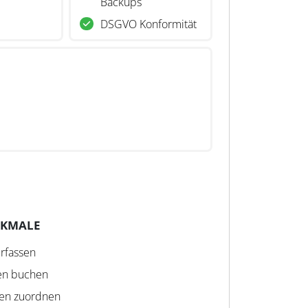
Backups
DSGVO Konformität
RKMALE
erfassen
en buchen
en zuordnen