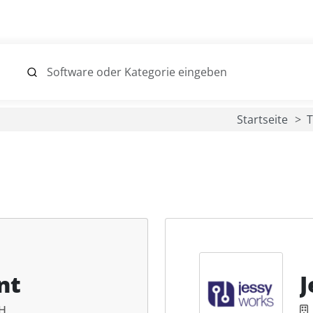
Startseite
T
nt
J
bH