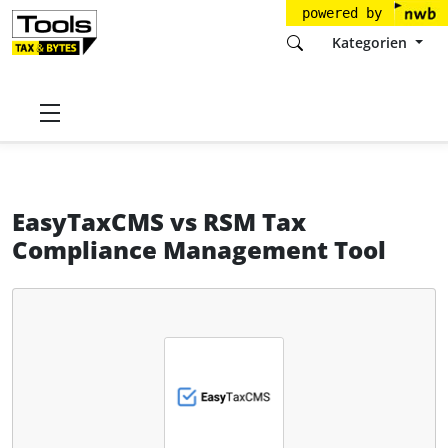
powered by
Kategorien
Startseite
Tools
EasyFirst Technologies GmbH
EasyTaxCMS
EasyTaxCMS
vs
RSM Tax
Compliance Management Tool