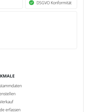
DSGVO Konformität
RKMALE
arstammdaten
enstellen
 Verkauf
e erfassen