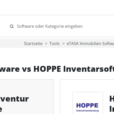
Startseite
Tools
eTASK Immobilien Soft
tware
vs
HOPPE Inventarsof
nventur
e
I