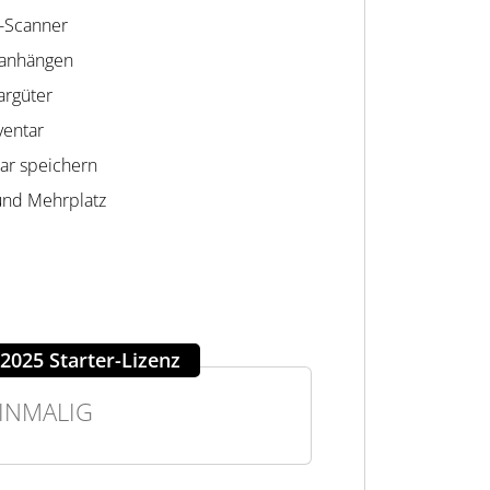
-Scanner
 anhängen
argüter
ventar
ar speichern
und Mehrplatz
2025 Starter-Lizenz
EINMALIG