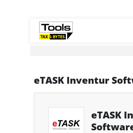
eTASK Inventur Sof
eTASK I
Softwar