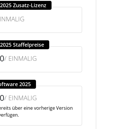
2025 Zusatz-Lizenz
EINMALIG
2025 Staffelpreise
00
/ EINMALIG
oftware 2025
00
/ EINMALIG
reits über eine vorherige Version
verfügen.