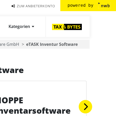
powered by
ZUM ANBIETERKONTO
Kategorien
ware GmbH
eTASK Inventur Software
tware
HOPPE
nventarsoftware