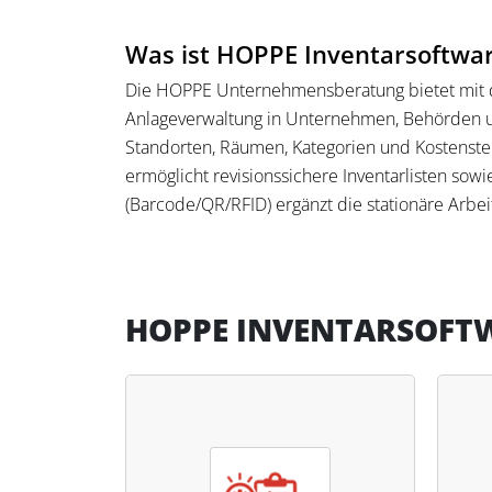
Was ist HOPPE Inventarsoftwa
Die HOPPE Unternehmensberatung bietet mit de
Anlageverwaltung in Unternehmen, Behörden u
Standorten, Räumen, Kategorien und Kostenste
ermöglicht revisionssichere Inventarlisten so
(Barcode/QR/RFID) ergänzt die stationäre Arbe
unterstützt die KGSt-Empfehlungen für Bestand
Was kann HOPPE Inventarsoft
HOPPE INVENTARSOFT
Die Software erfasst, kennzeichnet und verfolgt
und Prüftermine und erstellt Berichte, Diagram
Windows-Explorer-ähnliche Struktur erleichter
Berechtigungs-/Rollenkonzept unterstützen die
Transparenz für Betriebsprüfungen und Besta