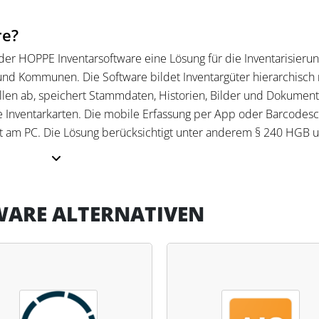
re?
r HOPPE Inventarsoftware eine Lösung für die Inventarisieru
nd Kommunen. Die Software bildet Inventargüter hierarchisch
llen ab, speichert Stammdaten, Historien, Bilder und Dokumen
wie Inventarkarten. Die mobile Erfassung per App oder Barcodes
it am PC. Die Lösung berücksichtigt unter anderem § 240 HGB 
sverzeichnisse.
ware?
WARE ALTERNATIVEN
 Inventargüter, führt Soll-/Ist-Abgleiche durch, überwacht Garan
me und Exporte (z. B. Excel/CSV). Dashboards, Filter und eine
n Suche und Auswertung. Schnittstellen, Import/Export und ein
 Teamarbeit im Netzwerk. Für Steuerfachleute schafft die Lösu
ndsnachweise.