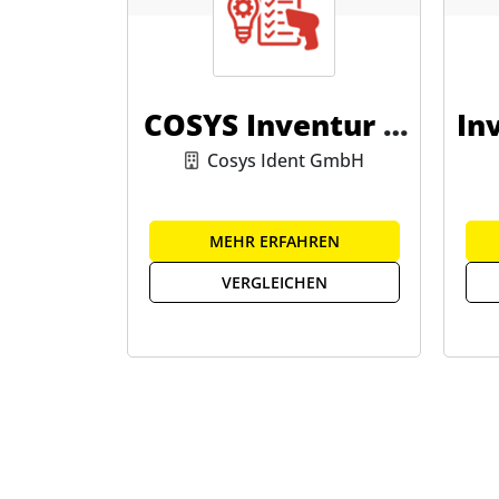
COSYS Inventur A
In
pp
Cosys Ident GmbH
MEHR ERFAHREN
VERGLEICHEN