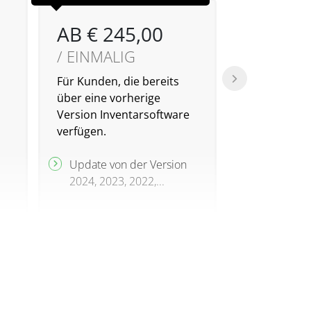
/ EINMAL
AB € 245,00
Für Kunden, 
/ EINMALIG
alten Versio
Inventarsof
Für Kunden, die bereits
Lizenzen be
über eine vorherige
Version Inventarsoftware
Zusatzlizen
verfügen.
Versionen 
2022,...
Update von der Version
2024, 2023, 2022,...