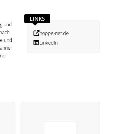
LINKS
ng und
 nach
hoppe-net.de
te und
LinkedIn
canner
und
tie-
ng