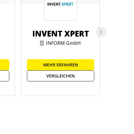
INVENT XPERT
eTASK
INFORM GmbH
eTASK 
MEHR ERFAHREN
ME
VERGLEICHEN
V