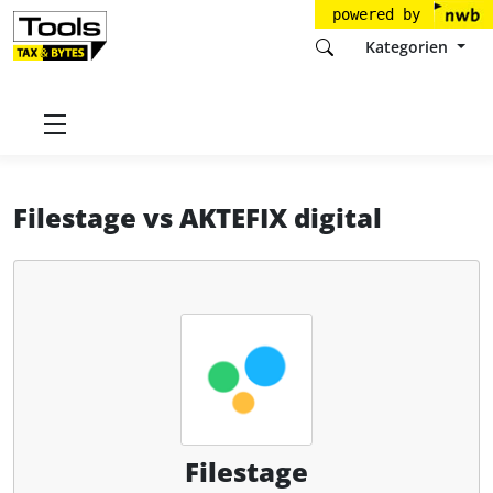
powered by
Kategorien
Startseite
Tools
Filestage GmbH
Filestage
Filestage
vs
AKTEFIX digital
Filestage