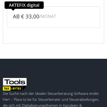
AKTEFIX digital
AB € 33,00
/MONAT
Die Suche nach der idealen Steuerberatung-Software endet
hier! – Place to be für Steuerberater und Steuerabteilungen,
die sich mit Digitalisierungsthemen in Kanzleien &