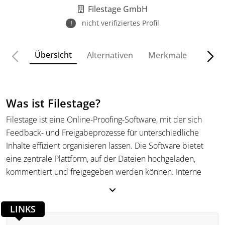
Filestage GmbH
nicht verifiziertes Profil
Übersicht
Alternativen
Merkmale
Funkt
Was ist Filestage?
Filestage ist eine Online-Proofing-Software, mit der sich
Feedback- und Freigabeprozesse für unterschiedliche
Inhalte effizient organisieren lassen. Die Software bietet
eine zentrale Plattform, auf der Dateien hochgeladen,
kommentiert und freigegeben werden können. Interne
Teams und externe Partner können so gemeinsam
sicherstellen, dass jede Datei vor der Veröffentlichung
LINKS
geprüft und freigegeben wird.