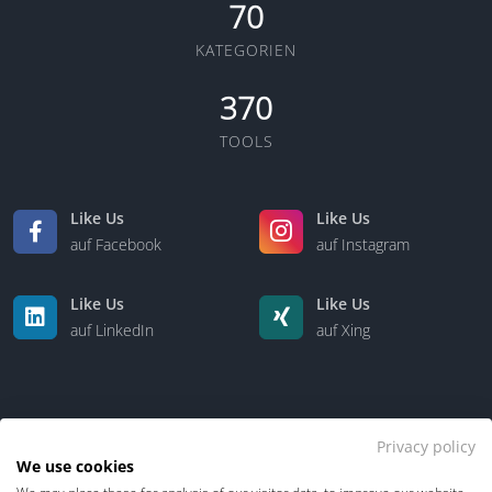
70
KATEGORIEN
370
TOOLS
Like Us
Like Us
auf Facebook
auf Instagram
Like Us
Like Us
auf LinkedIn
auf Xing
Privacy policy
We use cookies