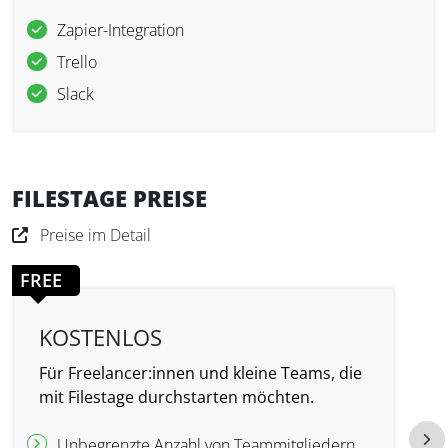
Zapier-Integration
Trello
Slack
FILESTAGE PREISE
Preise im Detail
FREE
KOSTENLOS
Für Freelancer:innen und kleine Teams, die
F
mit Filestage durchstarten möchten.
P
Unbegrenzte Anzahl von Teammitgliedern