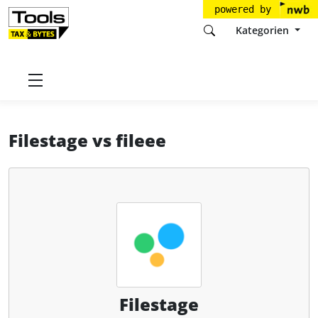
powered by
Kategorien
Startseite
Tools
Filestage GmbH
Filestage
Filestage
vs
fileee
Filestage