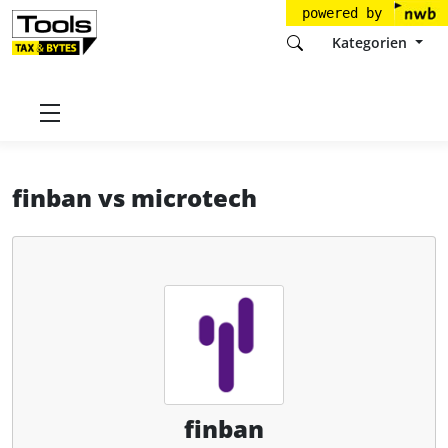
powered by
Kategorien
Startseite
Tools
finban GmbH
finban
finban
vs
microtech
finban