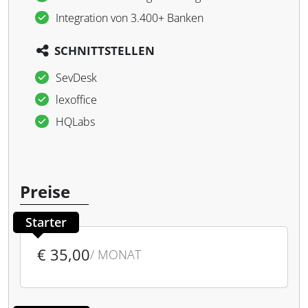
Integration von 3.400+ Banken
SCHNITTSTELLEN
SevDesk
lexoffice
HQLabs
Preise
Starter
€ 35,00
/ MONAT