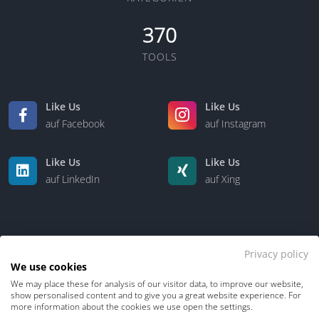
370
TOOLS
Like Us
Like Us
auf Facebook
auf Instagram
Like Us
Like Us
auf LinkedIn
auf Xing
Privacy policy
We use cookies
We may place these for analysis of our visitor data, to improve our website,
Kontakt
Über uns
show personalised content and to give you a great website experience. For
more information about the cookies we use open the settings.