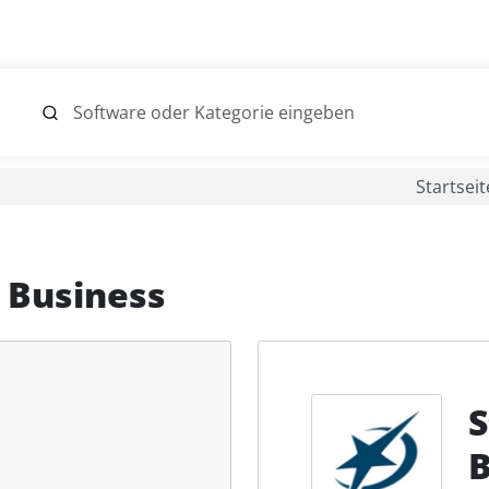
Startseit
 Business
B
.