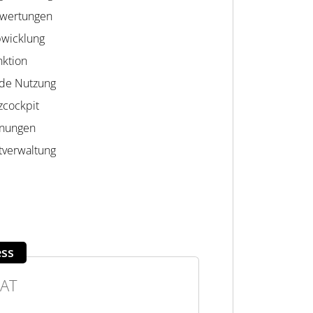
swertungen
bwicklung
nktion
nde Nutzung
zcockpit
hnungen
tverwaltung
ess
AT