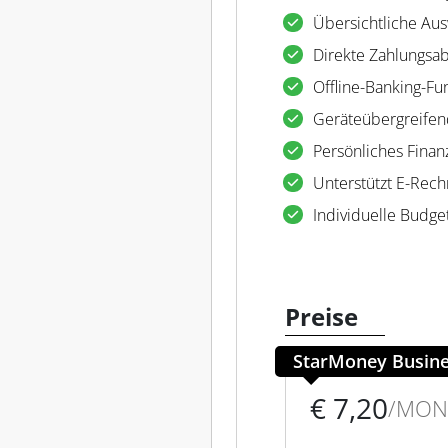
Übersichtliche Au
Direkte Zahlungsa
Offline-Banking-Fu
Geräteübergreife
Persönliches Finan
Unterstützt E-Rec
Individuelle Budge
Preise
StarMoney Busin
€ 7,20
/MON