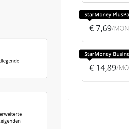
StarMoney PlusPa
€ 7,69
/MON
StarMoney Busine
ndlegende
€ 14,89
/MO
erweiterte
steigenden