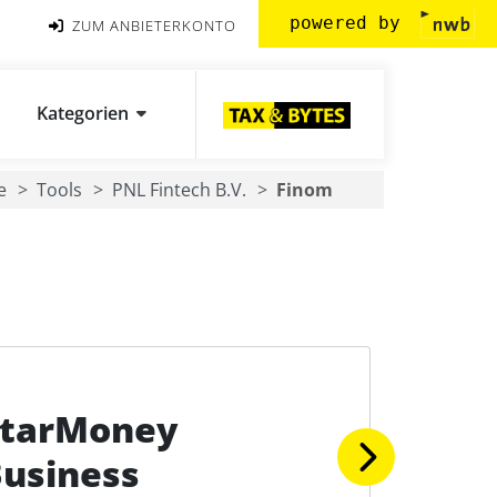
powered by
ZUM ANBIETERKONTO
Kategorien
e
Tools
PNL Fintech B.V.
Finom
StarMoney
usiness