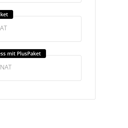
ket
AT
ss mit PlusPaket
NAT