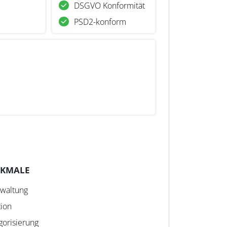
DSGVO Konformität
PSD2-konform
RKMALE
rwaltung
tion
gorisierung