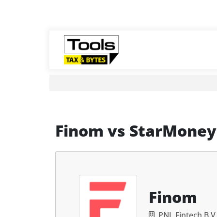
Finom
vs
StarMoney
Finom
PNL Fintech B.V