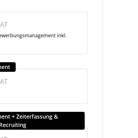
AT
Bewerbungsmanagement inkl.
ment
AT
nt + Zeiterfassung &
Recruiting