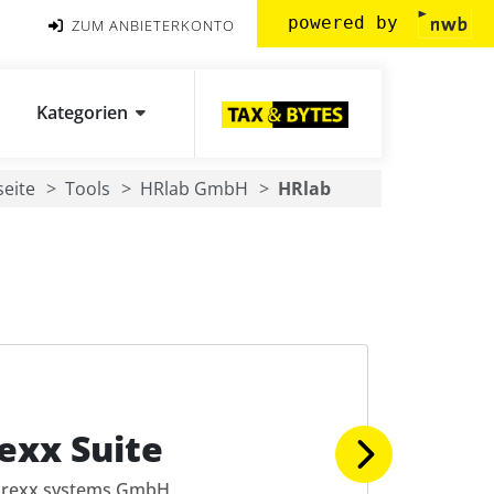
powered by
ZUM ANBIETERKONTO
Kategorien
seite
Tools
HRlab GmbH
HRlab
exx Suite
rexx systems GmbH