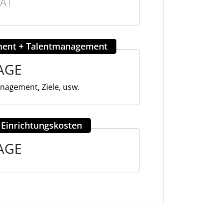
AT
ent + Talentmanagement
AGE
anagement, Ziele, usw.
 Einrichtungskosten
AGE