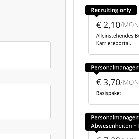
Recruiting only
€ 2,10
/MON
Alleinstehendes 
Karriereportal.
Personalmanage
€ 3,70
/MON
Basispaket
Personalmanageme
Abwesenheiten + 