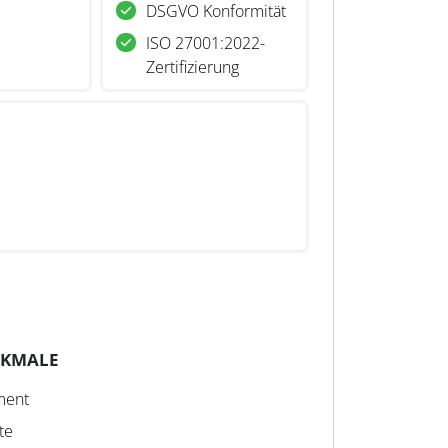
DSGVO Konformität
ISO 27001:2022-
Zertifizierung
RKMALE
ment
te