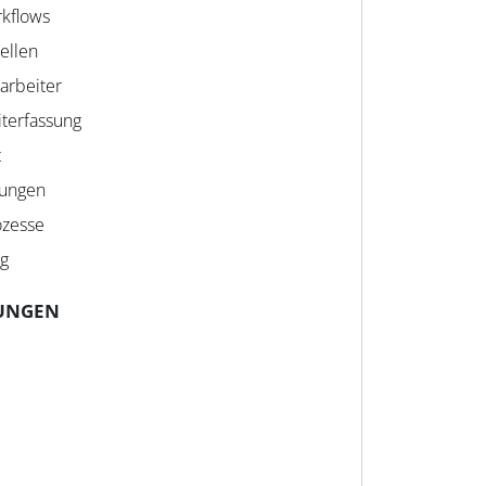
rkflows
ellen
tarbeiter
iterfassung
t
lungen
ozesse
ng
UNGEN