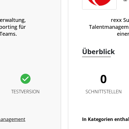
erwaltung,
rexx Su
orting für
Talentmanageme
-Teams.
eine
Überblick
0
TESTVERSION
SCHNITTSTELLEN
management
In Kategorien entha