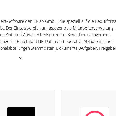
ent-Software der HRlab GmbH, die speziell auf die Bedürfniss
t. Der Einsatzbereich umfasst zentrale Mitarbeiterverwaltung,
nt, Zeit- und Abwesenheitsprozesse, Bewerbermanagement,
ungen. HRlab bildet HR-Daten und operative Abläufe in einer
rsonalabteilungen Stammdaten, Dokumente, Aufgaben, Freigabe
en, Arbeitszeitkonten, Urlaub, Krankheit, Homeoffice, Schicht- 
te werden zentral gespeichert und mit Ordnerstrukturen, Vorl
itet. Workflows dienen der Steuerung von Onboarding, Aufgaben
n liefern Auswertungen zu Fluktuation, Krankenstand, Überstun
le verbindet DATEV, Addison Lohn, ATS-Systeme, Microsoft Entra,
ne Systeme über REST-API.