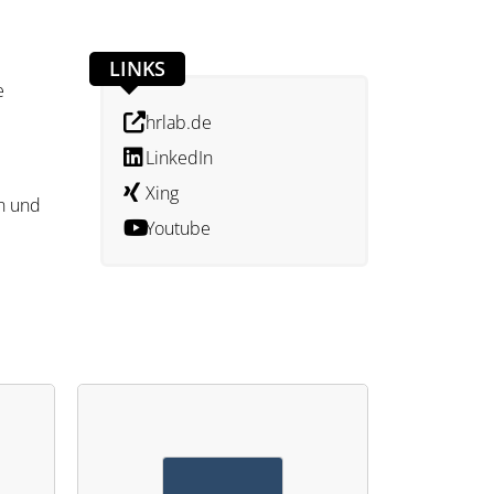
LINKS
e
hrlab.de
LinkedIn
Xing
n und
Youtube
und
agen,
,
den,