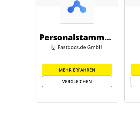
Personalstammda
ten
Fastdocs.de GmbH
MEHR ERFAHREN
VERGLEICHEN