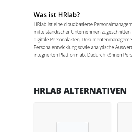
Was ist HRlab?
HRlab ist eine cloudbasierte Personalmanagem
mittelständischer Unternehmen zugeschnitten is
digitale Personalakten, Dokumentenmanageme
Personalentwicklung sowie analytische Auswert
integrierten Plattform ab. Dadurch können Pe
Kennzahlen an einem Ort verwalten.
Was kann HRlab?
HRlab unterstützt die Erfassung von Arbeitszeit
HRLAB ALTERNATIVEN
Einsatzplanung sowie mobile Anträge. Dokumen
Textbausteinen und digitaler Signatur verarbe
Fristen und Erinnerungen. Reporting-Funktione
Entgelt- und Personalstruktur. Die Schnittstel
Google Workspace, Outlook-Kalender und eige