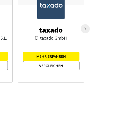
taxado
L
S.L.
taxado GmbH
L
MEHR ERFAHREN
ME
VERGLEICHEN
V