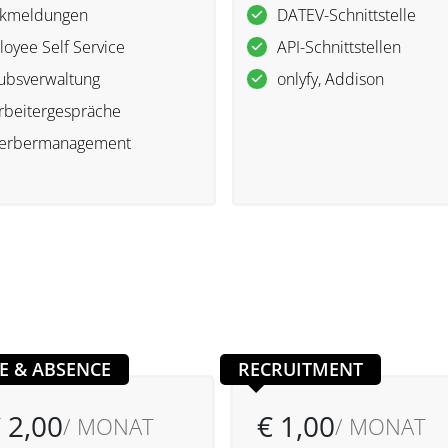
nkmeldungen
DATEV-Schnittstelle
oyee Self Service
API-Schnittstellen
ubsverwaltung
onlyfy, Addison
rbeitergespräche
erbermanagement
E & ABSENCE
RECRUITMENT
 2,00
€ 1,00
/ MONAT
/ MONAT