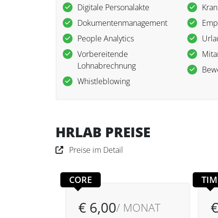
Digitale Personalakte
Kra
Dokumentenmanagement
Empl
People Analytics
Urla
Vorbereitende
Mita
Lohnabrechnung
Bew
Whistleblowing
HRLAB PREISE
Preise im Detail
CORE
TIM
€ 6,00
€
/ MONAT