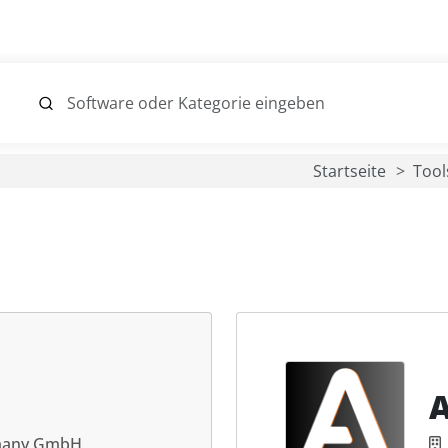
Startseite
Tool
many GmbH