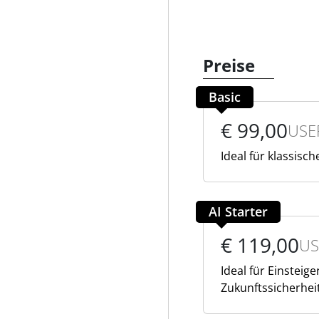
Preise
Basic
€ 99,00
USE
Ideal für klassisc
AI Starter
€ 119,00
US
Ideal für Einsteig
Zukunftssicherhei