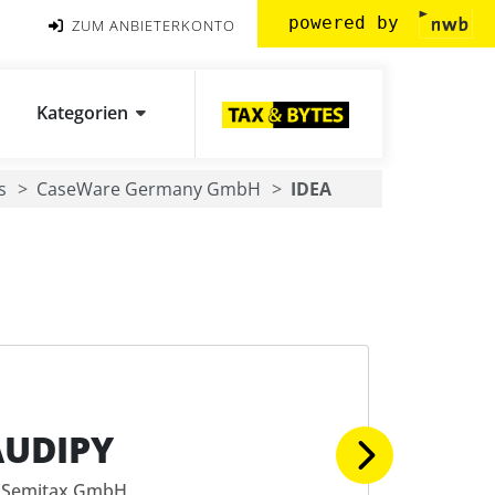
powered by
ZUM ANBIETERKONTO
Kategorien
s
CaseWare Germany GmbH
IDEA
AUDIPY
Semitax GmbH