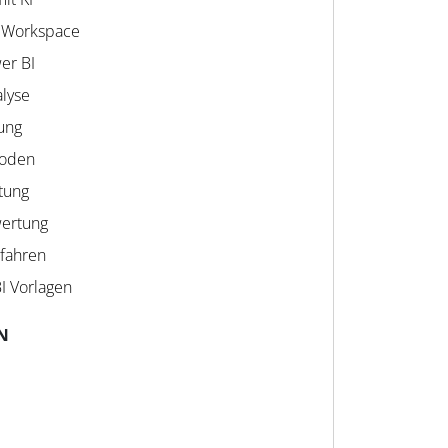
 Workspace
er BI
alyse
rung
hoden
ltung
wertung
rfahren
BI Vorlagen
N