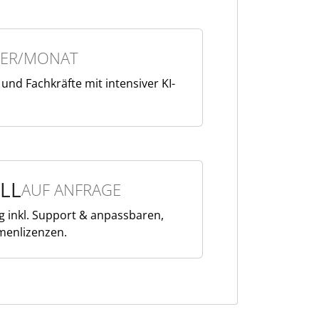
ER/MONAT
nd Fachkräfte mit intensiver KI-
LL
AUF ANFRAGE
g inkl. Support & anpassbaren,
menlizenzen.