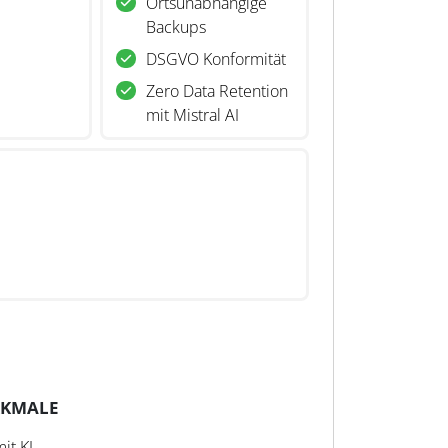
Ortsunabhängige
Backups
DSGVO Konformität
Zero Data Retention
mit Mistral AI
RKMALE
it KI