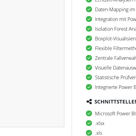
Daten-Mapping im
Integration mit Pow
Isolation Forest An
Boxplot-Visualisie
Flexible Filtermet
Zentrale Fallverwa
Visuelle Datenaus
Statistische Prüfve
Integrierte Power 
SCHNITTSTELLE
Microsoft Power BI
.xlsx
.xls