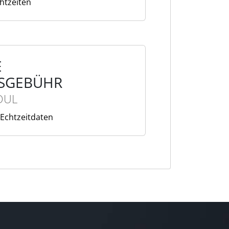
htzeiten
E
SGEBÜHR
DUL
 Echtzeitdaten