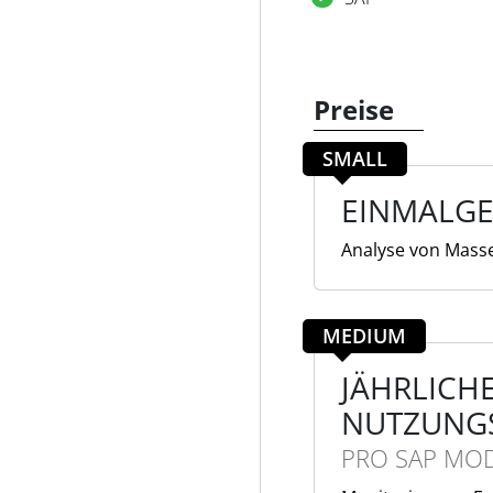
Preise
SMALL
EINMALG
Analyse von Mass
MEDIUM
JÄHRLICH
NUTZUNG
PRO SAP MO