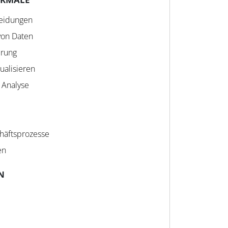
heidungen
 von Daten
ierung
sualisieren
 Analyse
häftsprozesse
en
N