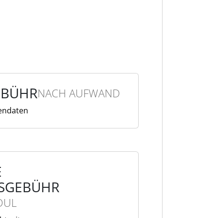
EBÜHR
NACH AUFWAND
endaten
E
SGEBÜHR
DUL