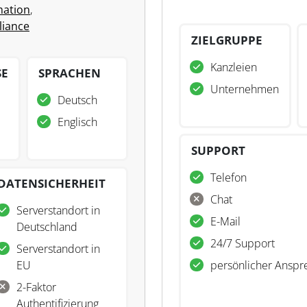
ation
,
iance
ZIELGRUPPE
Kanzleien
SE
SPRACHEN
Unternehmen
Deutsch
Englisch
SUPPORT
Telefon
DATENSICHERHEIT
Chat
Serverstandort in
E-Mail
Deutschland
24/7 Support
Serverstandort in
EU
persönlicher Anspr
2-Faktor
Authentifizierung