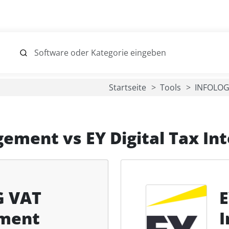
Startseite
Tools
INFOLO
gement
vs
EY Digital Tax In
G VAT
E
ment
I