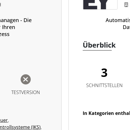
H
anagen - Die
Automatis
r Ihren
Da
zess
Überblick
3
SCHNITTSTELLEN
TESTVERSION
In Kategorien entha
euer
,
ntrollsysteme (IKS)
,