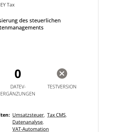
EY Tax
ierung des steuerlichen
tenmanagements
0
DATEV-
TESTVERSION
ERGÄNZUNGEN
lten:
Umsatzsteuer
,
Tax CMS
,
Datenanalyse
,
VAT-Automation