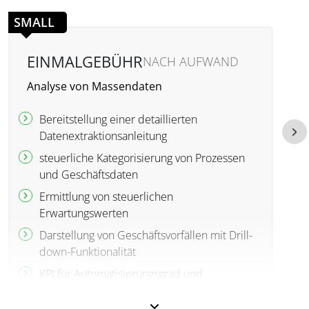
SMALL
EINMALGEBÜHR
NACH AUFWAND
Analyse von Massendaten
M
Bereitstellung einer detaillierten
Datenextraktionsanleitung
steuerliche Kategorisierung von Prozessen
und Geschäftsdaten
Ermittlung von steuerlichen
Erwartungswerten
Darstellung von Geschäftsvorfällen mit Drill-
down-Funktionalität
KPI für Automatisierungsgrad und
Stammdatenqualität