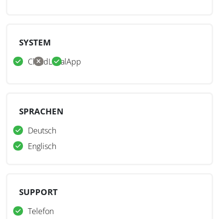
Intelligente Entscheidungen auf Basis Ihrer
Unternehmensdaten sind das A&O für Effizienz im
Steuermanagement. Mit Digital Tax Intelligence würdigen
SYSTEM
Sie steuerliche Sachverhalte mithilfe eines flexiblen
steuerlichen Regelwerks. Einblicke in den
Cloud
Lokal
App
Entscheidungsprozess sind hierbei klar entlang der
Gesetzeslogik aufbereitet.
SPRACHEN
Deutsch
Englisch
SUPPORT
Telefon