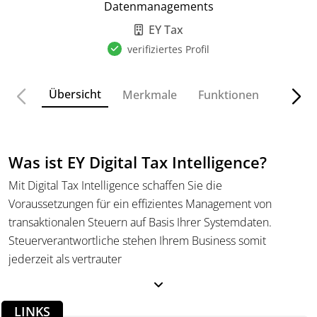
Datenmanagements
EY Tax
verifiziertes Profil
Übersicht
Merkmale
Funktionen
Preise
Was ist EY Digital Tax Intelligence?
Mit Digital Tax Intelligence schaffen Sie die
Voraussetzungen für ein effizientes Management von
transaktionalen Steuern auf Basis Ihrer Systemdaten.
Steuerverantwortliche stehen Ihrem Business somit
jederzeit als vertrauter
Ansprechpartner zur Seite.
Einblick in Geschäftsvorfälle
LINKS