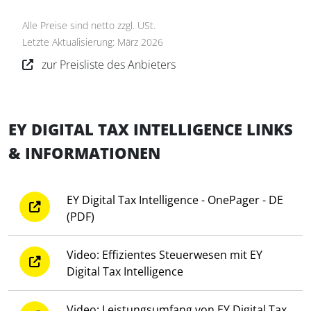
Angabe Optimierungspotenzialen und
Benchmark-Vergleichen
Alle Preise sind netto zzgl. USt.
Unterstützung durch Chatbot Dottie
Letzte Aktualisierung: März 2026
Softwarebereitstellung für 3 Monate und
zur Preisliste des Anbieters
mind. 5 parallel nutzbare Zugänge
EY DIGITAL TAX INTELLIGENCE LINKS
& INFORMATIONEN
EY Digital Tax Intelligence - OnePager - DE
(PDF)
Video: Effizientes Steuerwesen mit EY
Digital Tax Intelligence
Video: Leistungsumfang von EY Digital Tax