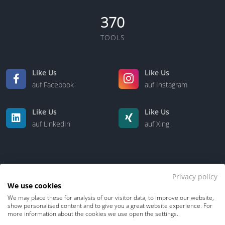
370
TOOLS
Like Us
Like Us
auf Facebook
auf Instagram
Like Us
Like Us
auf LinkedIn
auf Xing
Privacy policy
We use cookies
We may place these for analysis of our visitor data, to improve our website,
Kontakt
Über uns
show personalised content and to give you a great website experience. For
more information about the cookies we use open the settings.