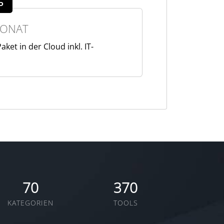
P
MONAT
et in der Cloud inkl. IT-
70
370
KATEGORIEN
TOOLS