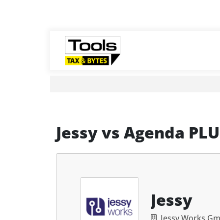
Jessy
vs
Agenda PLU
Jessy
Jessy Works G