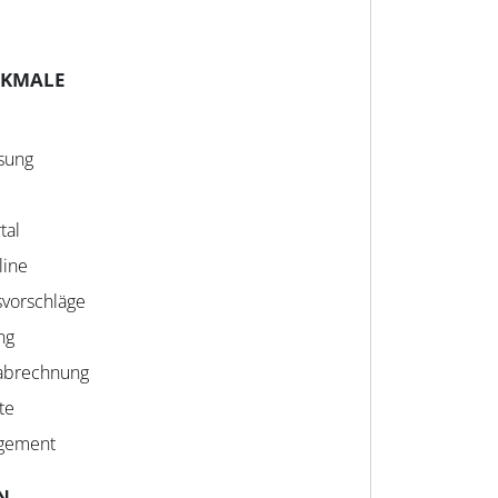
RKMALE
ssung
tal
line
vorschläge
ng
sabrechnung
te
gement
N