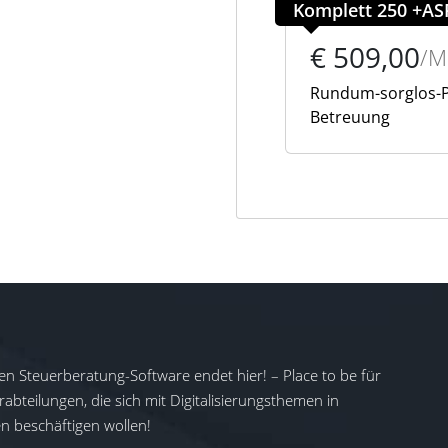
Komplett 250 +AS
€ 509,00
/
Rundum-sorglos-Pak
Betreuung
en Steuerberatung-Software endet hier! – Place to be für
abteilungen, die sich mit Digitalisierungsthemen in
 beschäftigen wollen!