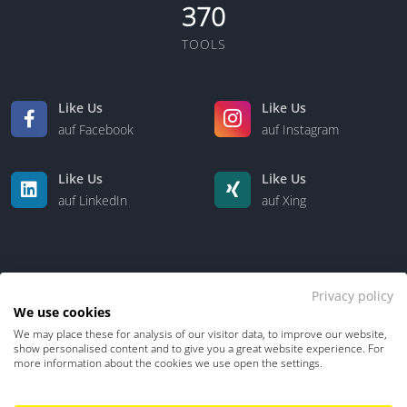
370
TOOLS
Like Us
Like Us
auf Facebook
auf Instagram
Like Us
Like Us
auf LinkedIn
auf Xing
Privacy policy
We use cookies
We may place these for analysis of our visitor data, to improve our website,
Kontakt
Über uns
show personalised content and to give you a great website experience. For
more information about the cookies we use open the settings.