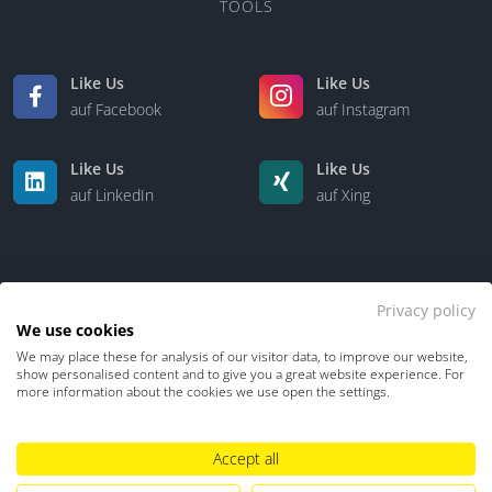
TOOLS
Like Us
Like Us
auf Facebook
auf Instagram
Like Us
Like Us
auf LinkedIn
auf Xing
Privacy policy
We use cookies
We may place these for analysis of our visitor data, to improve our website,
Kontakt
Über uns
show personalised content and to give you a great website experience. For
more information about the cookies we use open the settings.
Datenschutz
Impressum
TDM-Vorbehalt
Accept all
Hinweisgebersystem
Umgang mit KI