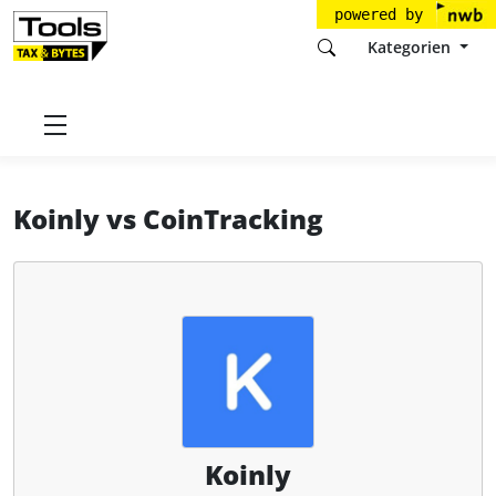
powered by
Kategorien
Startseite
Tools
Koinly Pte. Ltd
Koinly
Koinly
vs
CoinTracking
Koinly