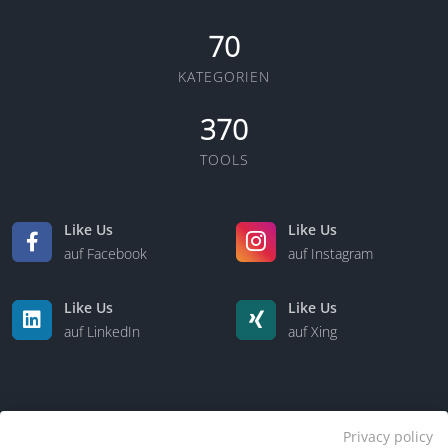
70
KATEGORIEN
370
TOOLS
Like Us
Like Us
auf Facebook
auf Instagram
Like Us
Like Us
auf LinkedIn
auf Xing
Privacy policy