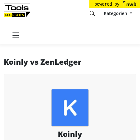
powered by
Kategorien
Startseite
Tools
Koinly Pte. Ltd
Koinly
Koinly
vs
ZenLedger
Koinly