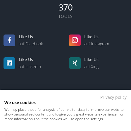
370
TOOLS
Like Us
Like Us
auf Facebook
auf Instagram
Like Us
Like Us
auf LinkedIn
auf Xing
Privacy policy
We use cookies
We may place these for analysis of our visitor data, to improve our website,
Kontakt
Über uns
show personalised content and to give you a great website experience. For
more information about the cookies we use open the settings.