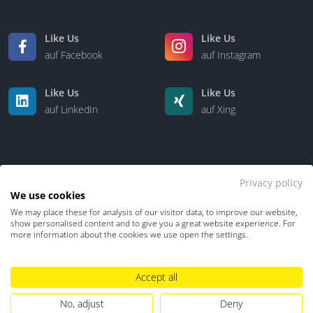
Like Us
Like Us
auf Facebook
auf Instagram
Like Us
Like Us
auf LinkedIn
auf Xing
Privacy policy
We use cookies
We may place these for analysis of our visitor data, to improve our website,
Kontakt
Über uns
show personalised content and to give you a great website experience. For
more information about the cookies we use open the settings.
Datenschutz
Impressum
TDM-Vorbehalt
Accept all
Hinweisgebersystem
Umgang mit KI
No, adjust
Deny