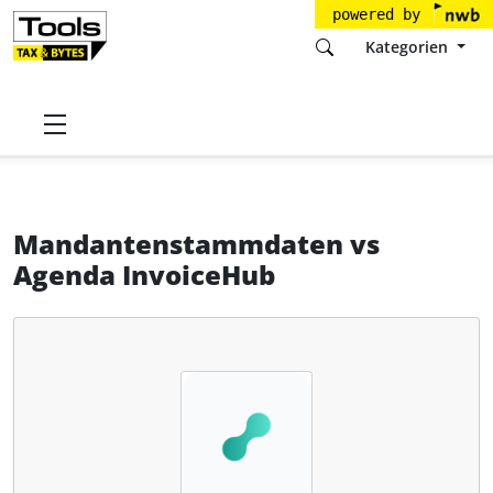
powered by
Kategorien
Startseite
Tools
Fastdocs.de GmbH
Mandantenstammdaten
Mandantenstammdaten
vs
Agenda InvoiceHub