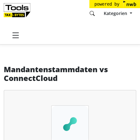
powered by
Kategorien
Startseite
Tools
Fastdocs.de GmbH
Mandantenstammdaten
Mandantenstammdaten
vs
ConnectCloud