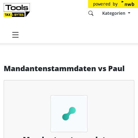
powered by
Kategorien
Startseite
Tools
Fastdocs.de GmbH
Mandantenstammdaten
Mandantenstammdaten
vs
Paul