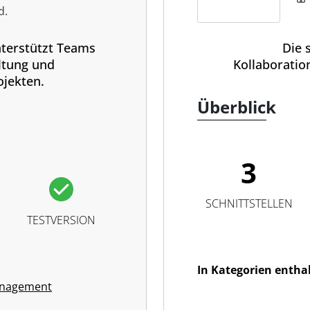
d.
erstützt Teams
Die 
ltung und
Kollaboratio
jekten.
Überblick
3
SCHNITTSTELLEN
TESTVERSION
In Kategorien entha
anagement