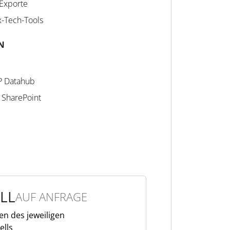
Exporte
x-Tech-Tools
N
TP Datahub
, SharePoint
LL
AUF ANFRAGE
n des jeweiligen
lls