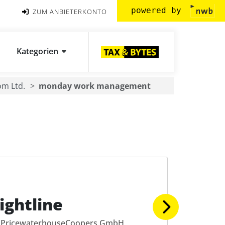
powered by
ZUM ANBIETERKONTO
Kategorien
m Ltd.
monday work management
ightline
PricewaterhouseCoopers GmbH