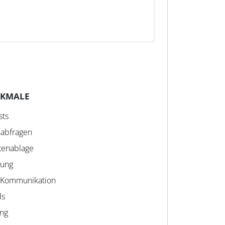
RKMALE
sts
nabfragen
tenablage
rung
 Kommunikation
ds
ing