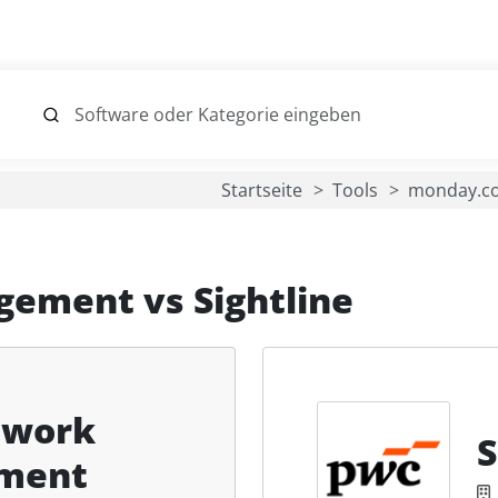
Startseite
Tools
monday.co
gement
vs
Sightline
 work
S
ment