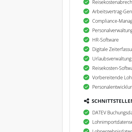
Reisekostenabrec
Arbeitsvertrag-Gen
Compliance-Mana
Personalverwaltun
HR-Software
Digitale Zeiterfass
Urlaubsverwaltung
Reisekosten-Softw
Vorbereitende Lo
Personalentwicklu
SCHNITTSTELLE
DATEV Buchungsda
Lohnimportdatense
Lohnergebnisdaten