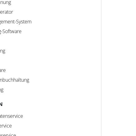
hnung
erator
gement-System
g-Software
ung
are
hnbuchhaltung
ng
N
tenservice
rvice
service