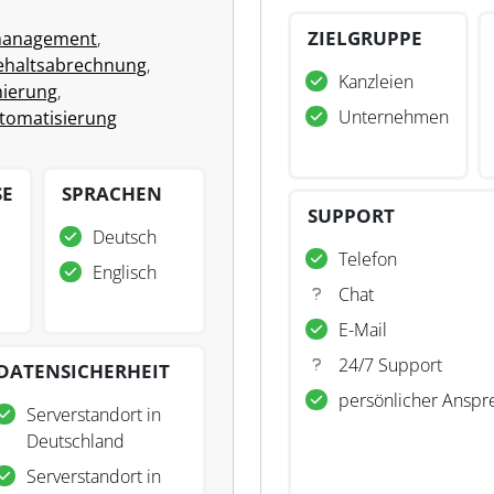
ZIELGRUPPE
management
,
ehaltsabrechnung
,
Kanzleien
ierung
,
Unternehmen
tomatisierung
SE
SPRACHEN
SUPPORT
Deutsch
Telefon
Englisch
Chat
E-Mail
24/7 Support
DATENSICHERHEIT
persönlicher Anspr
Serverstandort in
Deutschland
Serverstandort in