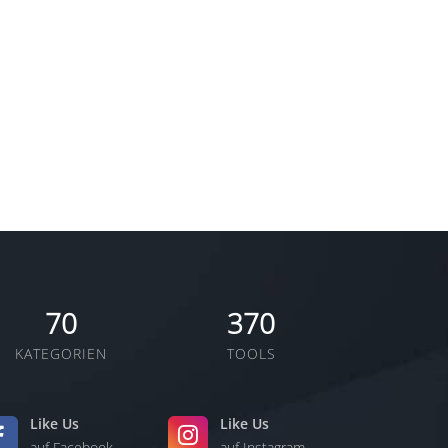
70
370
KATEGORIEN
TOOLS
Like Us
Like Us
auf Facebook
auf Instagram