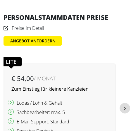
PERSONALSTAMMDATEN PREISE
Preise im Detail
ANGEBOT ANFORDERN
LITE
€ 54,00
/ MONAT
Zum Einstieg für kleinere Kanzleien
U
Lodas / Lohn & Gehalt
Sachbearbeiter: max. 5
E-Mail-Support: Standard
Sprache: Deutsch