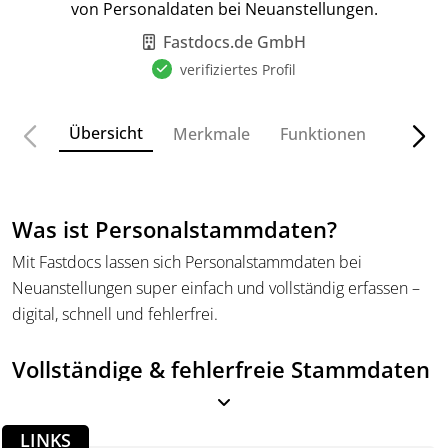
von Personaldaten bei Neuanstellungen.
Fastdocs.de GmbH
verifiziertes Profil
Übersicht
Merkmale
Funktionen
Preise
Was ist Personalstammdaten?
Mit Fastdocs lassen sich Personalstammdaten bei
Neuanstellungen super einfach und vollständig erfassen –
digital, schnell und fehlerfrei.
Vollständige & fehlerfreie Stammdaten
– ganz ohne Stress
LINKS
Damit Du alle relevanten Daten zur Lohnabrechnung und