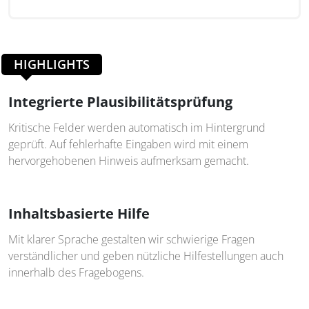
HIGHLIGHTS
Integrierte Plausibilitätsprüfung
Kritische Felder werden automatisch im Hintergrund
geprüft. Auf fehlerhafte Eingaben wird mit einem
hervorgehobenen Hinweis aufmerksam gemacht.
Inhaltsbasierte Hilfe
Mit klarer Sprache gestalten wir schwierige Fragen
verständlicher und geben nützliche Hilfestellungen auch
innerhalb des Fragebogens.