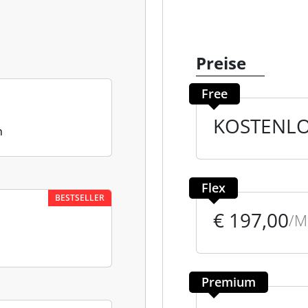
Preise
Free
KOSTENL
n
Flex
BESTSELLER
€ 197,00
/
Premium