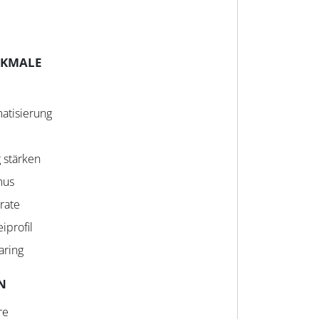
RKMALE
atisierung
 stärken
mus
erate
iprofil
aring
N
re