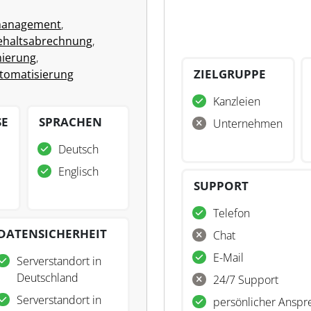
management
,
ehaltsabrechnung
,
ierung
,
ZIELGRUPPE
tomatisierung
Kanzleien
SE
SPRACHEN
Unternehmen
Deutsch
Englisch
SUPPORT
Telefon
DATENSICHERHEIT
Chat
E-Mail
Serverstandort in
Deutschland
24/7 Support
Serverstandort in
persönlicher Anspr