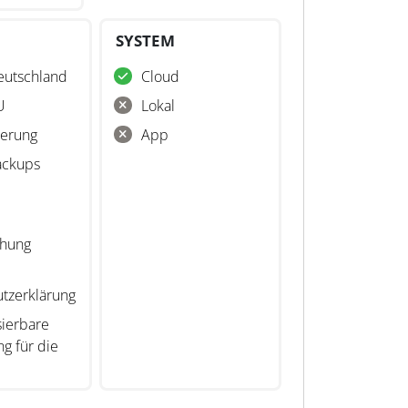
SYSTEM
eutschland
Cloud
U
Lokal
ierung
App
ackups
chung
tzerklärung
sierbare
g für die