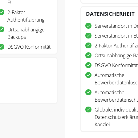
EU
2-Faktor
DATENSICHERHEIT
Authentifizierung
Serverstandort in D
Ortsunabhängige
Serverstandort in E
Backups
2-Faktor Authentifiz
DSGVO Konformität
Ortsunabhängige B
DSGVO Konformität
Automatische
Bewerberdatenlös
Automatische
Bewerberdatenschu
Globale, individuali
Datenschutzerklärun
Kanzlei