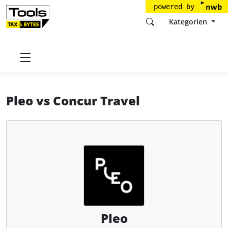
powered by
Kategorien
Startseite
Tools
Pleo Technologies A/S
Pleo
Pleo
vs
Concur Travel
Pleo