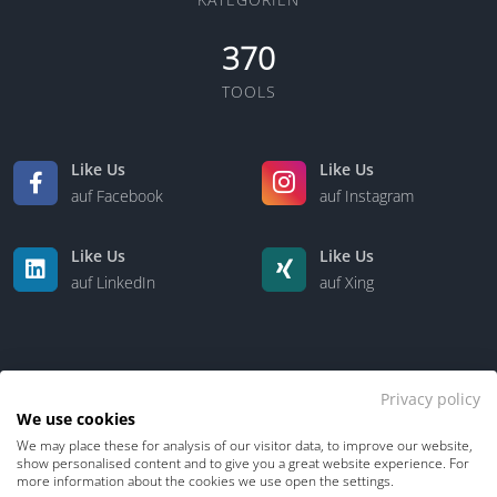
370
TOOLS
Like Us
Like Us
auf Facebook
auf Instagram
Like Us
Like Us
auf LinkedIn
auf Xing
Privacy policy
We use cookies
We may place these for analysis of our visitor data, to improve our website,
Kontakt
Über uns
show personalised content and to give you a great website experience. For
more information about the cookies we use open the settings.