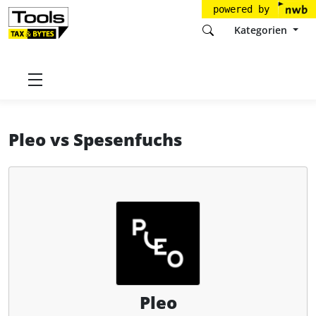
powered by
Kategorien
Startseite
Tools
Pleo Technologies A/S
Pleo
Pleo
vs
Spesenfuchs
Pleo