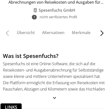
Abrechnungen von Reisekosten und Ausgaben für
Unternehmen.
Spesenfuchs GmbH
nicht verifiziertes Profil
Übersicht
Alternativen
Merkmale
Funkt
Was ist Spesenfuchs?
Spesenfuchs ist eine Online-Software, die sich auf die
Reisekosten- und Ausgabenabrechnung für Selbstständige
sowie kleine und mittlere Unternehmen spezialisiert hat.
Die Plattform ermöglicht die Erfassung von Reisekosten mit
Pauschalen, Abzügen und Kilometern sowie das Hochladen
von Belegbildern. Anwender können ihre Daten einfach
exportieren, beispielsweise nach DATEV, lexoffice oder
LINKS
sevDesk, was die Übermittlung an die Buchhaltung oder