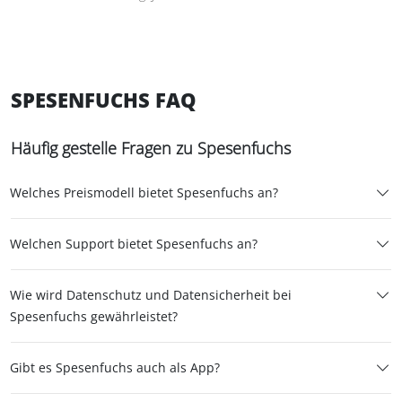
Such- und Hilfefunktion
Bestehende Konten anpassen
CSV-Export nach z.B. Excel
SPESENFUCHS FAQ
Schnittstellen zu DATEV: Finanzbuchhaltung,
Lohn und Gehalt/LODAS
Häufig gestelle Fragen zu Spesenfuchs
Schnittstellen zu lexoffice, sevDesk,
BuchhaltungsButler, Kontolino!
Welches Preismodell bietet Spesenfuchs an?
Welchen Support bietet Spesenfuchs an?
Wie wird Datenschutz und Datensicherheit bei
Spesenfuchs gewährleistet?
Gibt es Spesenfuchs auch als App?