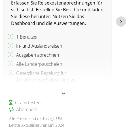
Erfassen Sie Reisekosten­abrechnungen für
V
sich selbst. Erstellen Sie Berichte und laden
M
Sie diese herunter. Nutzen Sie das
B
Dashboard und die Auswertungen.
S
a
1 Benutzer
M
In- und Auslandsreisen
Ausgaben abrechnen
Alle Länderpauschalen
Gesetzliche Regelung für
Arbeitnehmer/Selbstständige
Individuelle Reisekosten- und
Kilometerpauschalen
Gratis testen
Belege mit Belegerkennung (OCR)
Abomodell
PDF Export
Alle Preise sind netto zzgl. USt.
Auswertungen und Berichte
Letzte Aktualisierung: Juni 2024