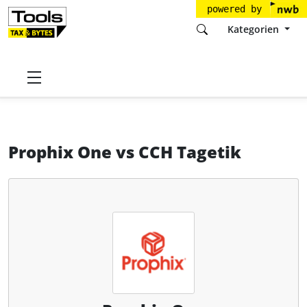
powered by
Kategorien
Startseite
Tools
Prophix Software Inc.
Prophix One
Prophix One
vs
CCH Tagetik