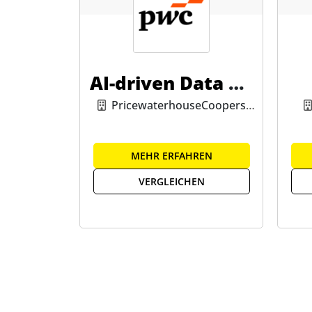
AI-driven Data An
alytics
PricewaterhouseCoopers
GmbH
MEHR ERFAHREN
VERGLEICHEN