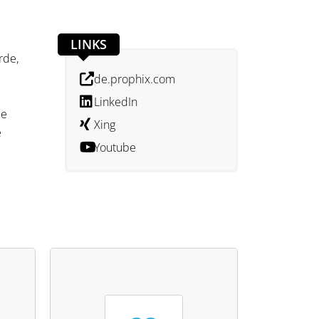
LINKS
rde,
de.prophix.com
LinkedIn
ie
Xing
e
Youtube
ht die
liefert
 einer