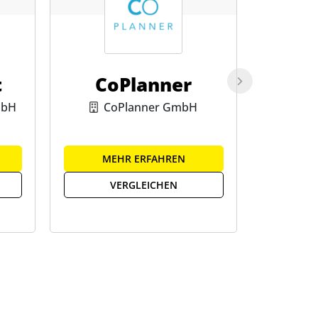
t
CoPlanner
el
mbH
CoPlanner GmbH
elKo
MEHR ERFAHREN
ME
VERGLEICHEN
V