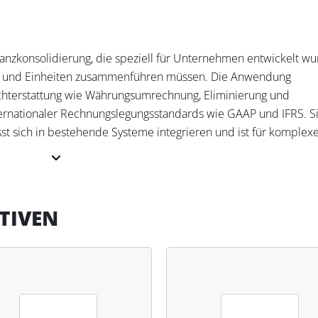
nanzkonsolidierung, die speziell für Unternehmen entwickelt wu
en und Einheiten zusammenführen müssen. Die Anwendung
ichterstattung wie Währungsumrechnung, Eliminierung und
ternationaler Rechnungslegungsstandards wie GAAP und IFRS. S
sst sich in bestehende Systeme integrieren und ist für komplex
lidierungsprozess, reduziert den manuellen Aufwand und erhö
TIVEN
e, revisionssichere Berichte, ermöglicht flexible Workflows und 
rt verwertbare Erkenntnisse. Wirtschaftsprüfer profitieren von
umfassender Datentransparenz und einem reibungslosen
ionen und Self-Service-Zugängen für Wirtschaftsprüfer.