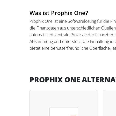
Was ist Prophix One?
Prophix One ist eine Softwarelösung für die Fi
die Finanzdaten aus unterschiedlichen Quell
automatisiert zentrale Prozesse der Finanzber
Abstimmung und unterstützt die Einhaltung in
bietet eine benutzerfreundliche Oberfläche, lä
Unternehmensstrukturen skalierbar.
Was kann Prophix One?
Prophix One automatisiert den gesamten Konso
PROPHIX ONE ALTERNA
Datengenauigkeit. Die Software bietet integriert
über Dashboards und KI-gestützte Analysen sofo
beschleunigten Konzernabschlusserstellung, 
Prüfungsprozess dank spezieller Prüfungsfunkt